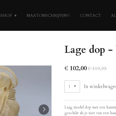
BSHOP
MAATOMSCHRIJVING
CONTACT
A
Lage dop -
€ 102,00
€ 119,95
In winkelwage
Laag model dop met een kammet
geschikt als je niet van een 