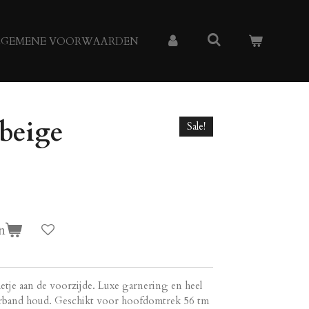
LGEMENE VOORWAARDEN
 beige
Sale!
n
je aan de voorzijde. Luxe garnering en heel
haarband houd. Geschikt voor hoofdomtrek 56 tm