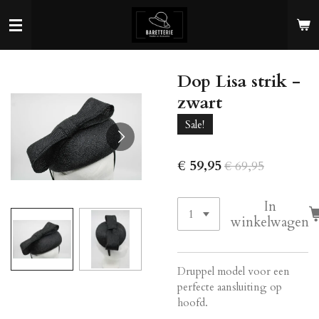
Ga
direct
naar
de
Dop Lisa strik -
hoofdinhoud
zwart
Sale!
€ 59,95
€ 69,95
In
winkelwagen
Druppel model voor een
perfecte aansluiting op
hoofd.