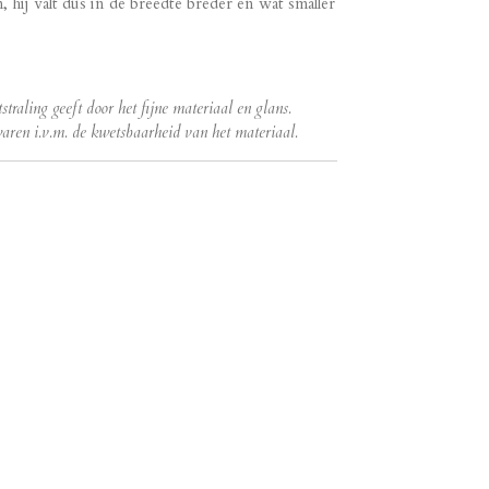
hij valt dus in de breedte breder en wat smaller
straling geeft door het fijne materiaal en glans.
aren i.v.m. de kwetsbaarheid van het materiaal.