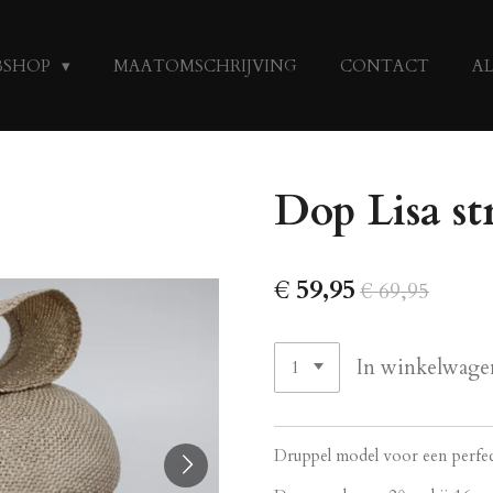
BSHOP
MAATOMSCHRIJVING
CONTACT
A
Dop Lisa st
€ 59,95
€ 69,95
In winkelwage
Druppel model voor een perfec