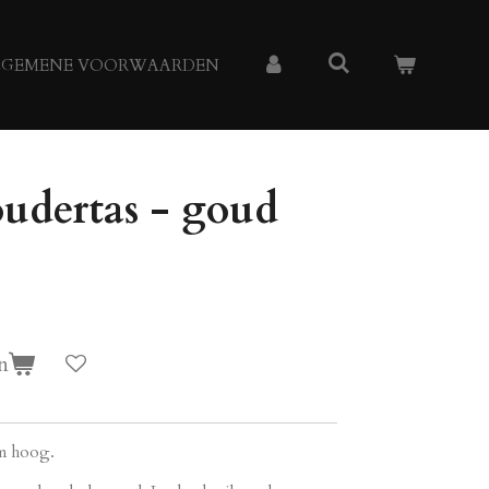
LGEMENE VOORWAARDEN
udertas - goud
n
cm hoog.