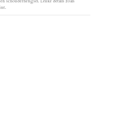
en schouderhengsel. Leuke details zoals
int.