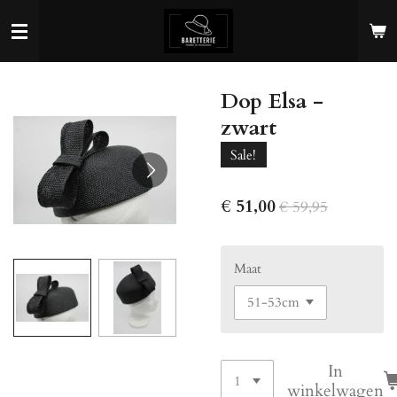
Ga
direct
naar
de
Dop Elsa -
hoofdinhoud
zwart
Sale!
€ 51,00
€ 59,95
Maat
In
winkelwagen