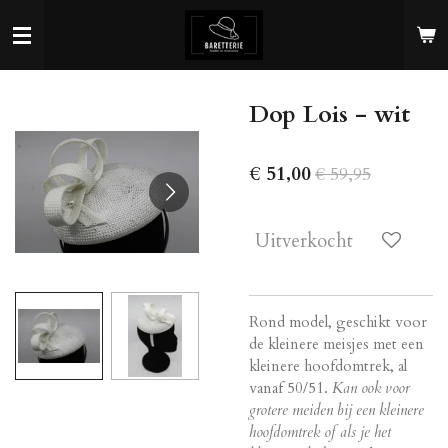
Ga
direct
naar
de
Dop Lois - wit
hoofdinhoud
€ 51,00
€ 59,95
Uitverkocht
Rond model, geschikt voor
de kleinere meisjes met een
kleinere hoofdomtrek, al
vanaf 50/51.
Kan ook voor
grotere meiden bij een
kleinere
hoofdomtrek of als je het