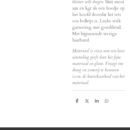
kleiner wilt dragen.
Sluit mooi
aan en ligt als een hoedje op
het hoofd doordat het iets
een bolletje is. Leuke strik
garnering met gouddetail.
Met bijpassende stevige
haarband.
Materiaal is visca wat een luxe
uitstraling geeft door het fijne
materiaal en glans. Vraagt om
droog en zonvrij te bewaren
i.v.m. de kwetsbaarheid van het
materiaal.
D
D
S
D
e
e
h
e
l
e
a
l
e
l
r
e
n
e
n