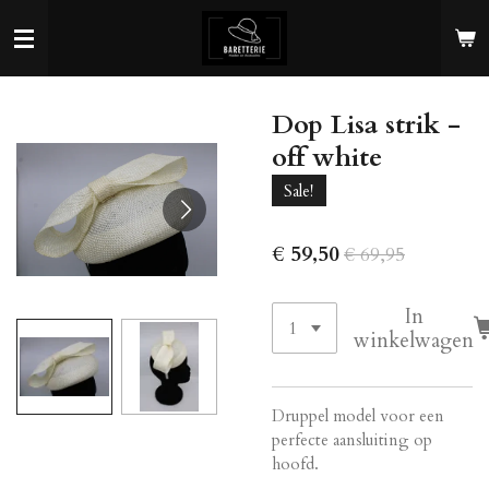
Ga
direct
naar
de
Dop Lisa strik -
hoofdinhoud
off white
Sale!
€ 59,50
€ 69,95
In
winkelwagen
Druppel model voor een
perfecte aansluiting op
hoofd.