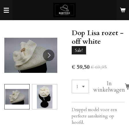
Ga
direct
naar
de
Dop Lisa rozet -
hoofdinhoud
off white
Sale!
€ 59,50
€ 69,95
In
winkelwagen
Druppel model voor een
perfecte aansluiting op
hoofd.