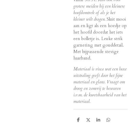
grotere meiden bij een
kleinere
hoofdomtrek of als je het
kleiner wilt dragen.
Sluit mooi
aan en ligt als een hoedje op
het hoofd doordat het iets
een bolletje is. Leuke strik
garnering met gouddetail.
Met bijpassende stevige
haarband.
Materiaal is visca wat een luxe
uitstraling geeft door het fijne
materiaal en glans. Vraagt om
droog en zonvrij te bewaren
i.v.m. de kwetsbaarheid van het
materiaal.
D
D
S
D
e
e
h
e
l
e
a
l