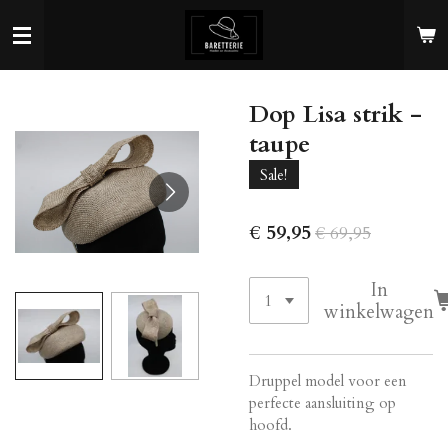
Ga
direct
naar
de
Dop Lisa strik -
hoofdinhoud
taupe
Sale!
€ 59,95
€ 69,95
In
winkelwagen
Druppel model voor een
perfecte aansluiting op
hoofd.