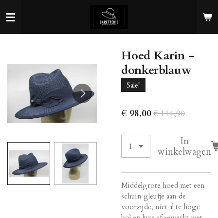
Ga
direct
naar
de
Hoed Karin -
hoofdinhoud
donkerblauw
Sale!
€ 98,00
€ 114,90
In
winkelwagen
Middelgrote hoed met een
schuin gleufje aan de
voorzijde, niet al te hoge
bol en luxe afgewerkt met