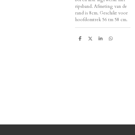
ripsband. Afmeting van de
rand is 8cm. Geschikt voor
hoofdomtrek 56 tm 58 cm.
D
D
S
D
e
e
h
e
l
e
a
l
e
l
r
e
n
e
n