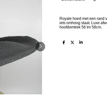
Royale hoed met een rand v
iets omhoog staat. Luxe afw
hoofdomtrek 56 tm 58cm.
D
D
S
e
e
h
l
e
a
e
l
r
n
e