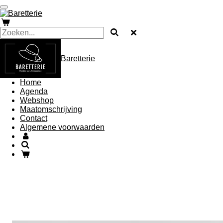
Ga
direct
naar
de
hoofdinhoud
Baretterie
Home
Agenda
Webshop
Maatomschrijving
Contact
Algemene voorwaarden