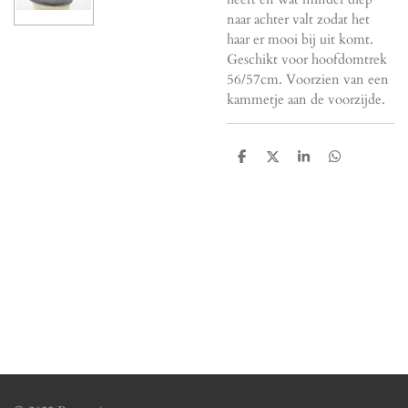
naar achter valt zodat het
haar er mooi bij uit komt.
Geschikt voor hoofdomtrek
56/57cm. Voorzien van een
kammetje aan de voorzijde.
D
D
S
D
e
e
h
e
l
e
a
l
e
l
r
e
n
e
n