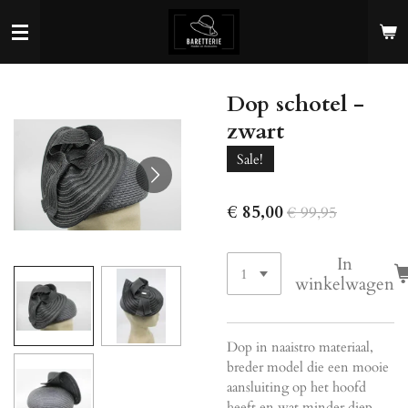
Ga
direct
naar
de
Dop schotel -
hoofdinhoud
zwart
Sale!
€ 85,00
€ 99,95
In
winkelwagen
Dop in naaistro materiaal,
breder model die een mooie
aansluiting op het hoofd
heeft en wat minder diep