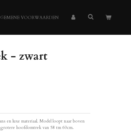
LGEMENE VOORWAARDEN
k - zwart
glans en luxe materiaal. Model loopt naar boven
en grotere hoofdomtrek van 58 tm 60cm.