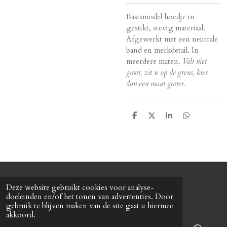
Basismodel hoedje in
gestikt, stevig materiaal.
Afgewerkt met een neutrale
band en merkdetail. In
meerdere maten.
Valt niet
groot, zit u op de grens, kies
dan een maat groter.
D
D
S
D
e
e
h
e
l
e
a
l
e
l
r
e
n
e
n
© 2022 Baretterie
Deze website gebruikt cookies voor analyse-
Powered by
JouwWeb
doeleinden en/of het tonen van advertenties. Door
gebruik te blijven maken van de site gaat u hiermee
akkoord.