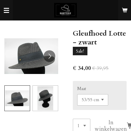
Ga
direct
naar
de
Gleufhoed Lotte
hoofdinhoud
- zwart
Sale!
€ 34,00
€ 39,95
Maat
In
winkelwagen