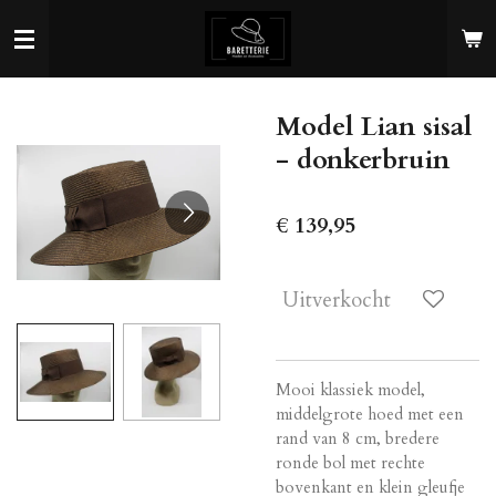
Ga
direct
naar
de
Model Lian sisal
hoofdinhoud
- donkerbruin
€ 139,95
Uitverkocht
Mooi klassiek model,
middelgrote hoed met een
rand van 8 cm, bredere
ronde bol met rechte
bovenkant en klein gleufje