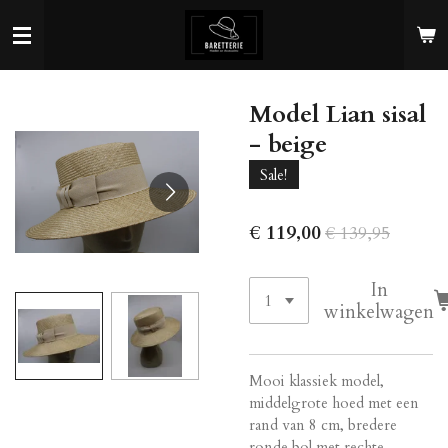
Ga
direct
naar
de
Model Lian sisal
hoofdinhoud
- beige
Sale!
€ 119,00
€ 139,95
In
winkelwagen
Mooi klassiek model,
middelgrote hoed met een
rand van 8 cm, bredere
ronde bol met rechte