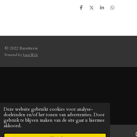
D
D
S
D
e
e
h
e
l
e
a
l
e
l
r
e
n
e
n
© 2022 Baretterie
Powered by
JouwWeb
Deze website gebruikt cookies voor analyse-
doeleinden en/of het tonen van advertenties. Door
gebruik te blijven maken van de site gaat u hiermee
akkoord.