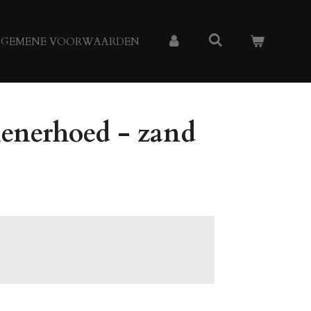
LGEMENE VOORWAARDEN
ienerhoed - zand