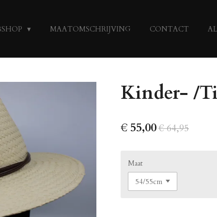
BSHOP
MAATOMSCHRIJVING
CONTACT
A
Kinder- /T
€ 55,00
€ 64,95
Maat