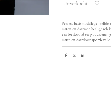
Uitverkocht
Perfect basismodelletje, zelfde
maten en daarmee heel geschik
een leerkoord en goudkleurige s
matte en daardoor sportieve lo
D
D
S
e
e
h
l
e
a
e
l
r
n
e