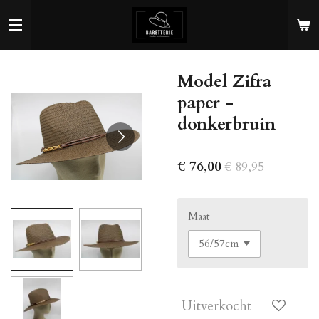
Ga
direct
naar
de
Model Zifra
hoofdinhoud
paper -
donkerbruin
€ 76,00
€ 89,95
Maat
Uitverkocht