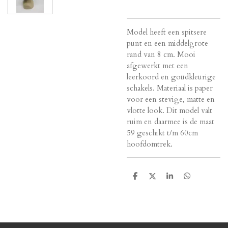
Model heeft een spitsere
punt en een middelgrote
rand van 8 cm. Mooi
afgewerkt met een
leerkoord en goudkleurige
schakels. Materiaal is paper
voor een stevige, matte en
vlotte look. Dit model valt
ruim en daarmee is de maat
59 geschikt t/m 60cm
hoofdomtrek.
D
D
S
D
e
e
h
e
l
e
a
l
e
l
r
e
n
e
n