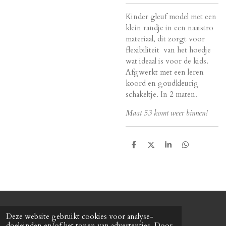
Kinder gleuf model met een
klein randje in een naaistro
materiaal, dit zorgt voor
flexibiliteit van het hoedje
wat ideaal is voor de kids.
Afgwerkt met een leren
koord en goudkleurig
schakeltje. In 2 maten.
Maat 53 komt weer binnen!
D
D
S
D
e
e
h
e
l
e
a
l
e
l
r
e
n
e
n
© 2022 Baretterie
Deze website gebruikt cookies voor analyse-
Powered by
JouwWeb
doeleinden en/of het tonen van advertenties. Door