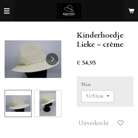
Ga
direct
naar
de
Kinderhoedje
hoofdinhoud
Lieke - crème
€ 54,95
Maat
Uitverkocht