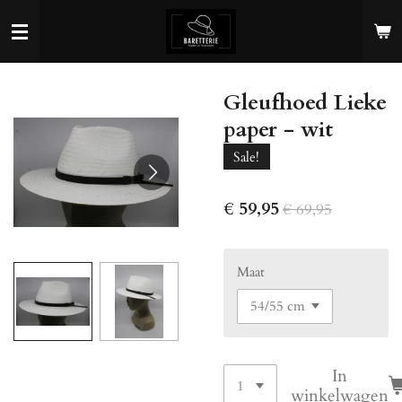
Ga
direct
naar
de
Gleufhoed Lieke
hoofdinhoud
paper - wit
Sale!
€ 59,95
€ 69,95
Maat
In
winkelwagen