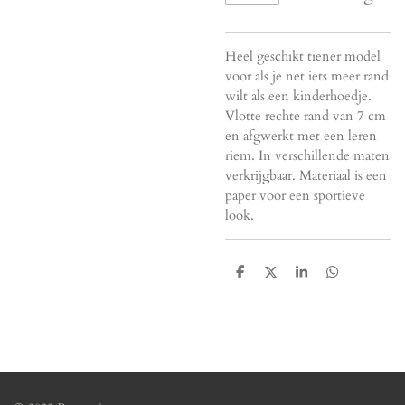
Heel geschikt tiener model
voor als je net iets meer rand
wilt als een kinderhoedje.
Vlotte rechte rand van 7 cm
en afgwerkt met een leren
riem. In verschillende maten
verkrijgbaar. Materiaal is een
paper voor een sportieve
look.
D
D
S
D
e
e
h
e
l
e
a
l
e
l
r
e
n
e
n