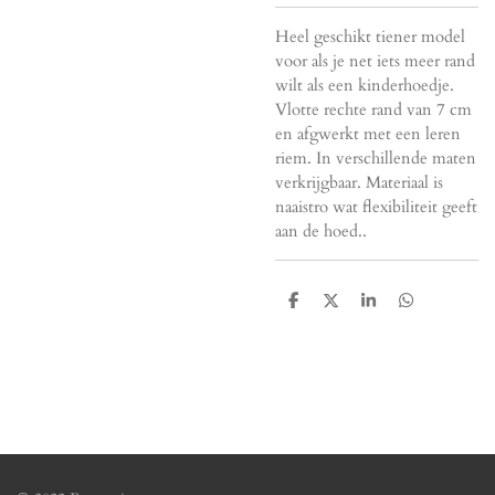
Heel geschikt tiener model
voor als je net iets meer rand
wilt als een kinderhoedje.
Vlotte rechte rand van 7 cm
en afgwerkt met een leren
riem. In verschillende maten
verkrijgbaar. Materiaal is
naaistro wat flexibiliteit geeft
aan de hoed..
D
D
S
D
e
e
h
e
l
e
a
l
e
l
r
e
n
e
n