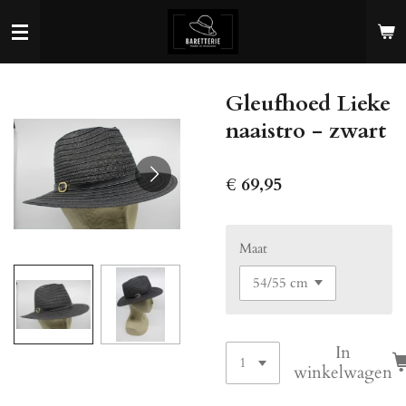
Ga
direct
naar
de
Gleufhoed Lieke
hoofdinhoud
naaistro - zwart
€ 69,95
Maat
In
winkelwagen