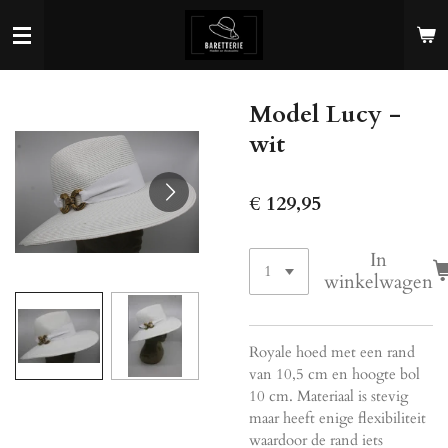
Ga
direct
naar
de
Model Lucy -
hoofdinhoud
wit
€ 129,95
In
winkelwagen
Royale hoed met een rand
van 10,5 cm en hoogte bol
10 cm. Materiaal is stevig
maar heeft enige flexibiliteit
waardoor de rand iets