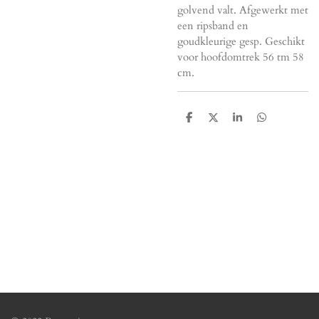
golvend valt. Afgewerkt met
een ripsband en
goudkleurige gesp. Geschikt
voor hoofdomtrek 56 tm 58
cm.
D
D
S
D
e
e
h
e
l
e
a
l
e
l
r
e
n
e
n