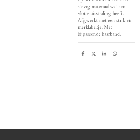
stevig materiaal wat een
vlotte uitstraling heeft.
Afgwerkt met een strik en
merklabeltje. Met
bijpassende haarband.
D
D
S
D
e
e
h
e
l
e
a
l
e
l
r
e
n
e
n