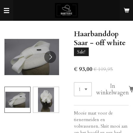
Ga
direct
naar
de
Haarbanddop
hoofdinhoud
Saar - off white
Sale!
€ 93,00
€ 109,95
In
winkelwagen
Mooie maat voor de
tienermeiden en
volwassenen. Sluit mooi aan
op het hoofd en een heel