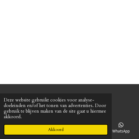
n
e
n
© 2022 Baretterie
Deze website gebruikt cookies voor analyse-
Powered by
JouwWeb
doeleinden en/of het tonen van advertenties. Door
gebruik te blijven maken van de site gaat u hiermee
akkoord.
Akkoord
E-mailadres
Telefoonnummer
Kaart
WhatsApp