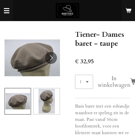
Ga
direct
naar
de
Tiener- Dames
hoofdinhoud
baret - taupe
€ 32,95
In
winkelwagen
Basis baret met een rolrandje
waardoor er speling zit in de
maat. Past vanaf 56cm
hoofdomtrek, voor een
kleinere maat kunnen we er