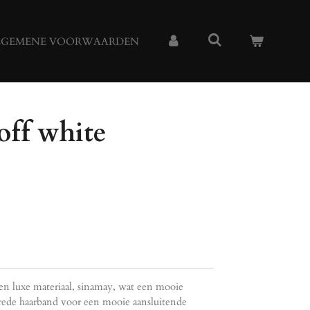
LGEMENE VOORWAARDEN
off white
n luxe materiaal, sinamay, wat een mooie
 brede haarband voor een mooie aansluitende