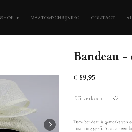
BSHOP
MAATOMSCHRIJVING
CONTACT
A
Bandeau - 
€ 89,95
Uitverkocht
Deze bandeau is gemaakt van ee
uitstraling geeft. Staat op een