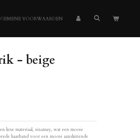
LGEMENE VOORWAARDEN
ik - beige
en luxe materiaal, sinamay, wat een mooie
n brede haarband voor een mooie aansluitende