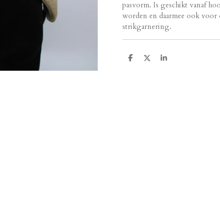
pasvorm. Is geschikt vanaf h
worden en daarmee ook voor de
strikgarnering.
D
D
S
e
e
h
l
e
a
e
l
r
n
e