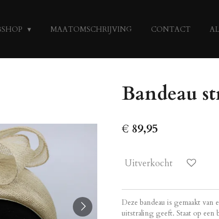
BSHOP
MAATOMSCHRIJVING
CONTACT
A
Bandeau str
€ 89,95
Uitverkocht
Deze bandeau is gemaakt van e
uitstraling geeft. Staat op ee