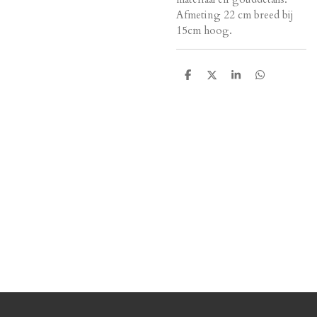
Afmeting 22 cm breed bij
15cm hoog.
D
D
S
D
e
e
h
e
l
e
a
l
e
l
r
e
n
e
n