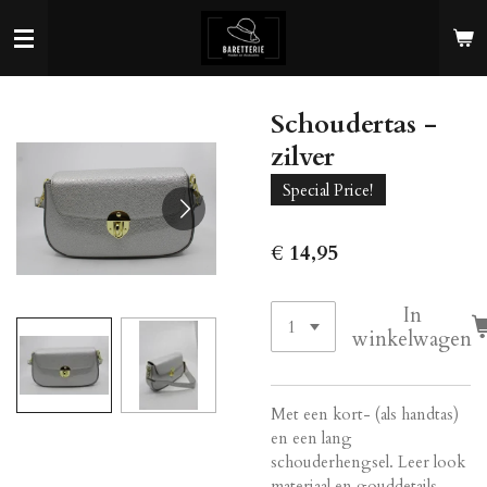
Ga
direct
naar
de
Schoudertas -
hoofdinhoud
zilver
Special Price!
€ 14,95
In
winkelwagen
Met een kort- (als handtas)
en een lang
schouderhengsel. Leer look
materiaal en gouddetails.