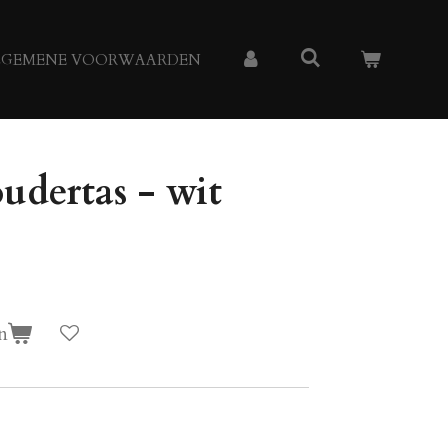
LGEMENE VOORWAARDEN
udertas - wit
n