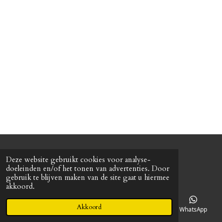
n
e
n
© 2022 Baretterie
Deze website gebruikt cookies voor analyse-
Powered by
JouwWeb
doeleinden en/of het tonen van advertenties. Door
gebruik te blijven maken van de site gaat u hiermee
akkoord.
Akkoord
E-mailadres
Telefoonnummer
Kaart
WhatsApp