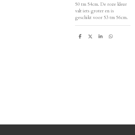
50 tm 54cm. De roze kleur
valt iets groter en is
geschikt voor 53 tm 56cm.
D
D
S
D
e
e
h
e
l
e
a
l
e
l
r
e
n
e
n