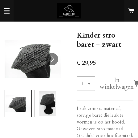
Ga
direct
naar
de
Kinder stro
hoofdinhoud
baret - zwart
€ 29,95
In
winkelwagen
Leuk zomers materiaal,
stevige baret die leuk te
vormen is op het hoofd.
Geweven stro materiaal.
Geschikt voor hoofdomtrek