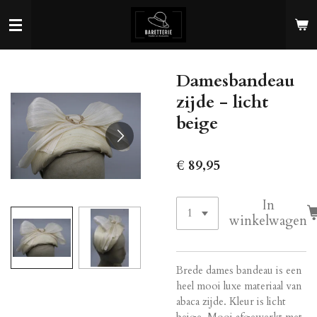
Ga
direct
naar
de
Damesbandeau
hoofdinhoud
zijde - licht
beige
€ 89,95
In
winkelwagen
Brede dames bandeau is een
heel mooi luxe materiaal van
abaca zijde. Kleur is licht
beige. Mooi afgewerkt met