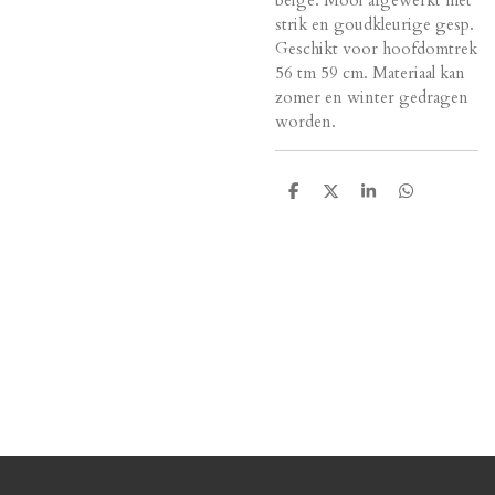
strik en goudkleurige gesp.
Geschikt voor hoofdomtrek
56 tm 59 cm. Materiaal kan
zomer en winter gedragen
worden.
D
D
S
D
e
e
h
e
l
e
a
l
e
l
r
e
n
e
n